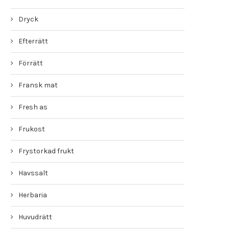
Dryck
Efterrätt
Förrätt
Fransk mat
Fresh as
Frukost
Frystorkad frukt
Havssalt
Herbaria
Huvudrätt