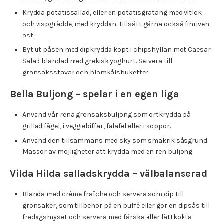
Krydda potatissallad, eller en potatisgratäng med vitlök
och vispgrädde, med kryddan. Tillsätt gärna också finriven
ost.
Byt ut påsen med dipkrydda köpt i chipshyllan mot Caesar
Salad blandad med grekisk yoghurt. Servera till
grönsaksstavar och blomkålsbuketter.
Bella Buljong – spelar i en egen liga
Använd vår rena grönsaksbuljong som örtkrydda på
grillad fågel, i veggiebiffar, falafel eller i soppor.
Använd den tillsammans med sky som smakrik såsgrund.
Massor av möjligheter att krydda med en ren buljong.
Vilda Hilda salladskrydda – välbalanserad
Blanda med crème fraîche och servera som dip till
grönsaker, som tillbehör på en buffé eller gör en dipsås till
fredagsmyset och servera med färska eller lättkokta