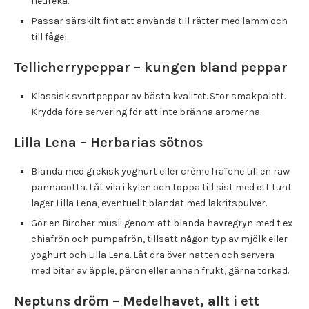
Heureka.
Passar särskilt fint att använda till rätter med lamm och
till fågel.
Tellicherrypeppar – kungen bland peppar
Klassisk svartpeppar av bästa kvalitet. Stor smakpalett.
Krydda före servering för att inte bränna aromerna.
Lilla Lena – Herbarias sötnos
Blanda med grekisk yoghurt eller crème fraîche till en raw
pannacotta. Låt vila i kylen och toppa till sist med ett tunt
lager Lilla Lena, eventuellt blandat med lakritspulver.
Gör en Bircher müsli genom att blanda havregryn med t ex
chiafrön och pumpafrön, tillsätt någon typ av mjölk eller
yoghurt och Lilla Lena. Låt dra över natten och servera
med bitar av äpple, päron eller annan frukt, gärna torkad.
Neptuns dröm – Medelhavet, allt i ett