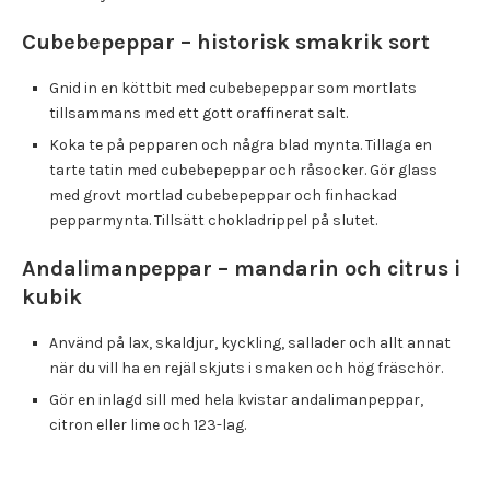
Cubebepeppar – historisk smakrik sort
Gnid in en köttbit med cubebepeppar som mortlats
tillsammans med ett gott oraffinerat salt.
Koka te på pepparen och några blad mynta. Tillaga en
tarte tatin med cubebepeppar och råsocker. Gör glass
med grovt mortlad cubebepeppar och finhackad
pepparmynta. Tillsätt chokladrippel på slutet.
Andalimanpeppar – mandarin och citrus i
kubik
Använd på lax, skaldjur, kyckling, sallader och allt annat
när du vill ha en rejäl skjuts i smaken och hög fräschör.
Gör en inlagd sill med hela kvistar andalimanpeppar,
citron eller lime och 123-lag.