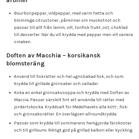
aromer
Bourbonpeppar, vildpeppar, med varm hetta och
blommiga citrustoner, påminner om muskotnöt och
passar till allt från lamm, vilt, tonfisk frukt, ost, choklad
till desserter. När du vill krydda med peppar men vill variera
smaken.
Doften av Macchia – korsikansk
blomsteräng
Använd till fiskrätter och hel ugnsbakad fisk, och som
krydda till grillade grönsaker och sallader.
Koka en enkel grönsakssoppa och krydda med Doften av
Maccia. Passar särskilt fint att använda till rätter med
jordärtskocka. Kryddsalt för Medelhavets alla kött-, fisk-
och grönsaksrätter. En överlägsen allroundkrydda.
Passar som krydda till sommarens hemgjorda färskostar
och till grilloumi. Riktigt god på grillad kalkon eller kyckling.