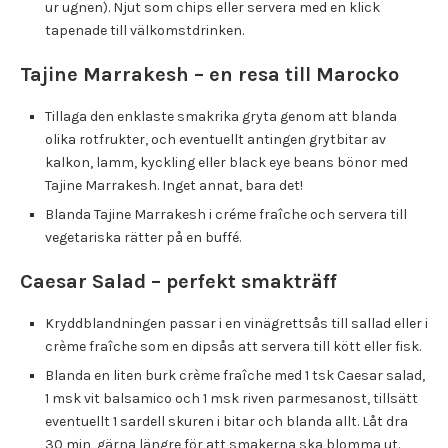
ur ugnen). Njut som chips eller servera med en klick
tapenade till välkomstdrinken.
Tajine Marrakesh – en resa till Marocko
Tillaga den enklaste smakrika gryta genom att blanda
olika rotfrukter, och eventuellt antingen grytbitar av
kalkon, lamm, kyckling eller black eye beans bönor med
Tajine Marrakesh. Inget annat, bara det!
Blanda Tajine Marrakesh i créme fraîche och servera till
vegetariska rätter på en buffé.
Caesar Salad – perfekt smakträff
Kryddblandningen passar i en vinägrettsås till sallad eller i
crème fraîche som en dipsås att servera till kött eller fisk.
Blanda en liten burk crème fraîche med 1 tsk Caesar salad,
1 msk vit balsamico och 1 msk riven parmesanost, tillsätt
eventuellt 1 sardell skuren i bitar och blanda allt. Låt dra
30 min, gärna längre för att smakerna ska blomma ut.