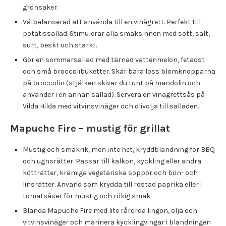
grönsaker.
Välbalanserad att använda till en vinägrett. Perfekt till
potatissallad. Stimulerar alla smaksinnen med sött, salt,
surt, beskt och starkt.
Gör en sommarsallad med tärnad vattenmelon, fetaost
och små broccolibuketter. Skär bara loss blomknopparna
på broccolin (stjälken skivar du tunt på mandolin och
använder i en annan sallad). Servera en vinägrettsås på
Vilda Hilda med vitvinsvinäger och olivolja till salladen.
Mapuche Fire – mustig för grillat
Mustig och smakrik, men inte het, kryddblandning för BBQ
och ugnsrätter. Passar till kalkon, kyckling eller andra
kötträtter, krämiga vegetariska soppor och bön- och
linsrätter. Använd som krydda till rostad paprika eller i
tomatsåser för mustig och rökig smak.
Blanda Mapuche Fire med lite rårörda lingon, olja och
vitvinsvinäger och marinera kycklingvingar i blandningen