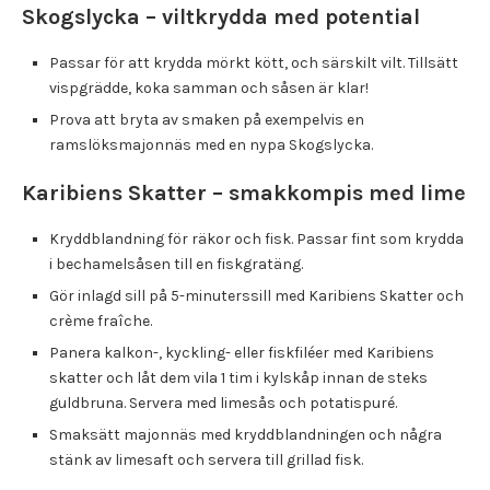
Skogslycka – viltkrydda med potential
Passar för att krydda mörkt kött, och särskilt vilt. Tillsätt
vispgrädde, koka samman och såsen är klar!
Prova att bryta av smaken på exempelvis en
ramslöksmajonnäs med en nypa Skogslycka.
Karibiens Skatter – smakkompis med lime
Kryddblandning för räkor och fisk. Passar fint som krydda
i bechamelsåsen till en fiskgratäng.
Gör inlagd sill på 5-minuterssill med Karibiens Skatter och
crème fraîche.
Panera kalkon-, kyckling- eller fiskfiléer med Karibiens
skatter och låt dem vila 1 tim i kylskåp innan de steks
guldbruna. Servera med limesås och potatispuré.
Smaksätt majonnäs med kryddblandningen och några
stänk av limesaft och servera till grillad fisk.