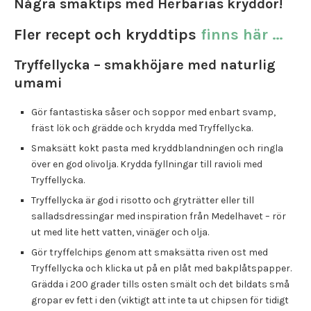
Några smaktips med Herbarias kryddor!
Fler recept och kryddtips
finns här …
Tryffellycka – smakhöjare med naturlig
umami
Gör fantastiska såser och soppor med enbart svamp,
fräst lök och grädde och krydda med Tryffellycka.
Smaksätt kokt pasta med kryddblandningen och ringla
över en god olivolja. Krydda fyllningar till ravioli med
Tryffellycka.
Tryffellycka är god i risotto och gryträtter eller till
salladsdressingar med inspiration från Medelhavet – rör
ut med lite hett vatten, vinäger och olja.
Gör tryffelchips genom att smaksätta riven ost med
Tryffellycka och klicka ut på en plåt med bakplåtspapper.
Grädda i 200 grader tills osten smält och det bildats små
gropar ev fett i den (viktigt att inte ta ut chipsen för tidigt