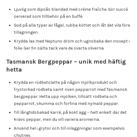
Ljuvlig som dipsås blandad med crème fraîche. Gör succé
serverad som tillbehör på en buffé.
God på alla typer av fågel, rubba köttet och låt det vila före
tillagningen.
Krydda lax med Neptuns dröm och ugnsbaka den insvept i
folie. Ger fin sälta tack vare de svarta oliverna.
Tasmansk Bergpeppar – unik med häftig
hetta
Krydda en rödbetslatte på någon mjölkprodukt och
frystorkad rödbeta samt riven pepparrot med Tasmansk
bergpeppar. Hetta upp mjölken, tillsätt rödbeta och
pepparrot, skumma och förfina med nymald peppar.
Till långtidsbakad karré, på kokt ägg – helt enkelt där det
krävs peppar, men du vill variera aromerna.
Använd hel i grytor och till inläggningar som exempelvis
chutney.