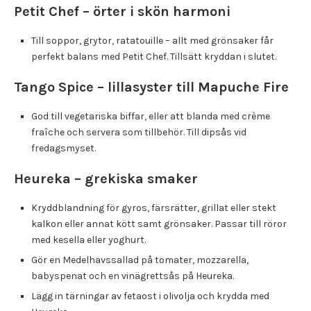
Petit Chef – örter i skön harmoni
Till soppor, grytor, ratatouille – allt med grönsaker får
perfekt balans med Petit Chef. Tillsätt kryddan i slutet.
Tango Spice – lillasyster till Mapuche Fire
God till vegetariska biffar, eller att blanda med crème
fraîche och servera som tillbehör. Till dipsås vid
fredagsmyset.
Heureka – grekiska smaker
Kryddblandning för gyros, färsrätter, grillat eller stekt
kalkon eller annat kött samt grönsaker. Passar till röror
med kesella eller yoghurt.
Gör en Medelhavssallad på tomater, mozzarella,
babyspenat och en vinägrettsås på Heureka.
Lägg in tärningar av fetaost i olivolja och krydda med