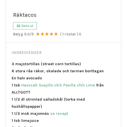
Räktacos
Skriv ut
Betyg
5.0
/5
(
1
röstat )
0
INGREDIENSER
3 majstortillas (street corn tortillas)
6 stora råa räkor, skalade och tarmen borttagen
En halv avocado
1 tsk
Havssalt Guajillo chili Pasilla chili Lime
från
ALLTGOTT
1 1/2 dl strimlad salladskål (torka med
hushållspappar)
1 1/2 msk majonnäs
se recept
1 tsk limejuice