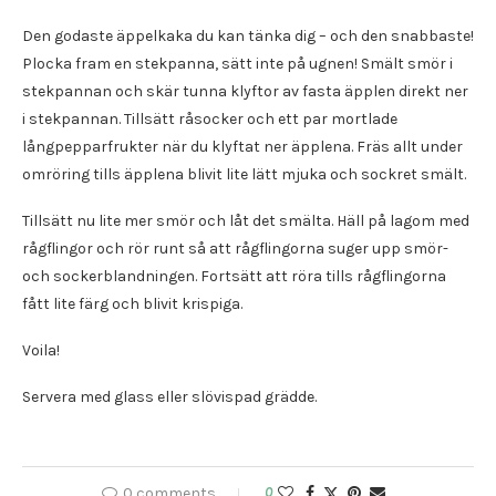
Den godaste äppelkaka du kan tänka dig – och den snabbaste!
Plocka fram en stekpanna, sätt inte på ugnen! Smält smör i
stekpannan och skär tunna klyftor av fasta äpplen direkt ner
i stekpannan. Tillsätt råsocker och ett par mortlade
långpepparfrukter när du klyftat ner äpplena. Fräs allt under
omröring tills äpplena blivit lite lätt mjuka och sockret smält.
Tillsätt nu lite mer smör och låt det smälta. Häll på lagom med
rågflingor och rör runt så att rågflingorna suger upp smör-
och sockerblandningen. Fortsätt att röra tills rågflingorna
fått lite färg och blivit krispiga.
Voila!
Servera med glass eller slövispad grädde.
0 comments
0