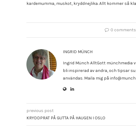
kardemumma, muskot, kryddnejlika. Allt kommer så klar
0 comments
INGRID MÜNCH
Ingrid Münch AlltGott münchmedia vd
bli inspirerad av andra, och tipsar 
användas. Maila mig på info@munch
previous post
KRYDDPRAT PÅ GUTTA PÅ HAUGEN I OSLO