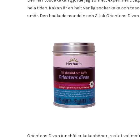
Den här toscakakan gjorde jag som ett experiment. Ja
hela tiden. Kakan är en helt vanlig sockerkaka och to
smör. Den hackade mandeln och 2 tsk Orientens Divan ti
Orientens Divan innehåller kakaobönor, rostat vallmofrö,