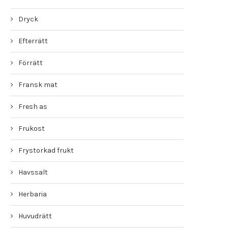
Dryck
Efterrätt
Förrätt
Fransk mat
Fresh as
Frukost
Frystorkad frukt
Havssalt
Herbaria
Huvudrätt