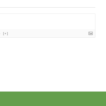
}
[+]