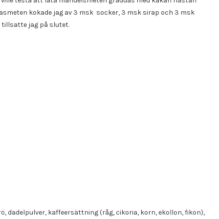
g ville testa att låta mandelsmeten gräddas med kakan nästan
scasmeten kokade jag av 3 msk socker, 3 msk sirap och 3 msk
llsatte jag på slutet.
 dadelpulver, kaffeersättning (råg, cikoria, korn, ekollon, fikon),