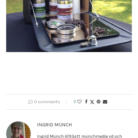
0 comments
0
INGRID MÜNCH
Ingrid Münch AlltGott münchmedia vd och