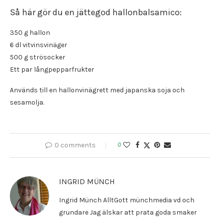
Så här gör du en jättegod hallonbalsamico:
350 g hallon
6 dl vitvinsvinäger
500 g strösocker
Ett par långpepparfrukter
Används till en hallonvinägrett med japanska soja och
sesamolja.
0 comments
0
INGRID MÜNCH
Ingrid Münch AlltGott münchmedia vd och
grundare Jag älskar att prata goda smaker