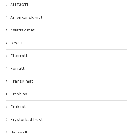
ALLTGOTT
Amerikansk mat
Asiatisk mat
Dryck
Efterrätt
Förrätt
Fransk mat
Fresh as
Frukost
Frystorkad frukt
Havssalt