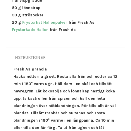
1 dl vispgrädde
50 g lönnsirap
50 g strösocker
20 g
Frystorkat Hallonpulver
från Fresh As
Frystorkade Hallon
från Fresh As
INSTRUKTIONER
Fresh As granola
Hacka nötterna grovt. Rosta alla frön och nötter ca 12
min i 180° varm ugn. Häll dem i en skål och tillsätt
havregryn. Låt kokosolja och lönnsirap hastigt koka
upp, ta kastrullen från spisen och häll den heta
blandningen över nötblandningen. Rör tills allt är väl
blandat. Tillsätt tranbär och sultanas och rosta
blandningen i 180° värme i en långpanna. Ca 10 min
eller tills den får färg. Ta ut från ugnen och låt