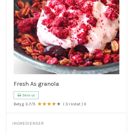
Fresh As granola
Skriv ut
Betyg
3.7
/5
(
3
röstat )
0
INGREDIENSER