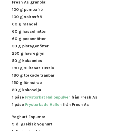
Fresh As granola:
100 g pumpafrö
100 g solrosfrö
60 g mandel
60 g hasselnötter
60 g pecannötter
50 g pistagenötter
250 g havregryn
50 g kakaonibs
180 g sultanas russin
180 g torkade tranbär
150 g lönnsirap
50 g kokosolja
1 påse
Frystorkat Hallonpulver
från Fresh As
1 påse
Frystorkade Hallon
från Fresh As
Yoghurt Espuma:
9 dl grekisk yoghurt