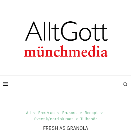
All
Fresh as
Frukost
Recept
Svensk/nordisk mat
Tillbehör
FRESH AS GRANOLA