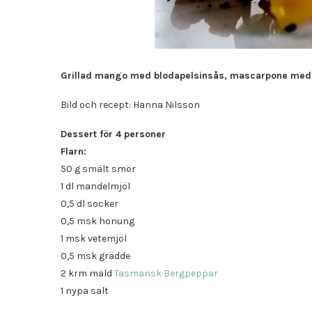
Grillad mango med blodapelsinsås, mascarpone med
Bild och recept: Hanna Nilsson
Dessert för 4 personer
Flarn:
50 g smält smör
1 dl mandelmjöl
0,5 dl socker
0,5 msk honung
1 msk vetemjöl
0,5 msk grädde
2 krm mald
Tasmansk Bergpeppar
1 nypa salt