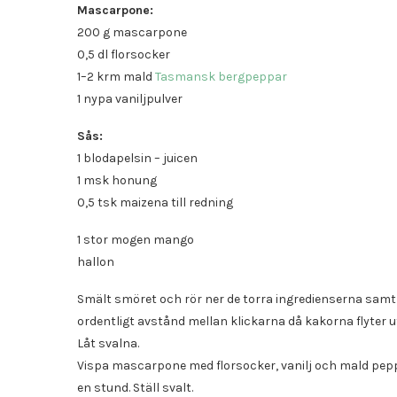
Mascarpone:
200 g mascarpone
0,5 dl florsocker
1–2 krm mald
Tasmansk bergpeppar
1 nypa vaniljpulver
Sås:
1 blodapelsin – juicen
1 msk honung
0,5 tsk maizena till redning
1 stor mogen mango
hallon
Smält smöret och rör ner de torra ingredienserna samt ho
ordentligt avstånd mellan klickarna då kakorna flyter ut
Låt svalna.
Vispa mascarpone med florsocker, vanilj och mald peppa
en stund. Ställ svalt.