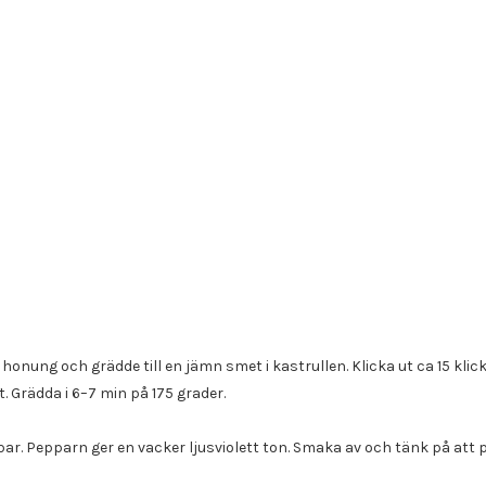
nung och grädde till en jämn smet i kastrullen. Klicka ut ca 15 klick
. Grädda i 6–7 min på 175 grader.
r. Pepparn ger en vacker ljusviolett ton. Smaka av och tänk på att 