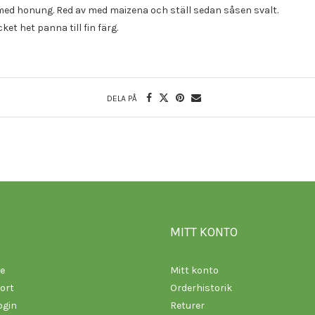
med honung. Red av med maizena och ställ sedan såsen svalt.
et het panna till fin färg.
DELA PÅ
MITT KONTO
re
Mitt konto
ort
Orderhistorik
login
Returer