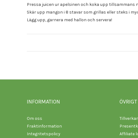
Pressa juicen ur apelsinen och koka upp tillsammans 
Skär upp mangon i 8 stavar som grillas eller steks i myck
Lägg upp, garnera med hallon och servera!
INFORMATION
ÖVRIGT
Om oss
Tillverka
Fraktinformation
Presentk
Integritetspolicy
Affiliate 