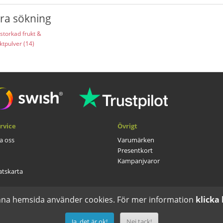
era sökning
storkad frukt &
ktpulver (14)
rvice
Övrigt
a oss
Varumärken
Presentkort
Kampanjvaror
tskarta
na hemsida använder cookies. För mer information
klicka
Ja, det är ok!
Nej tack!