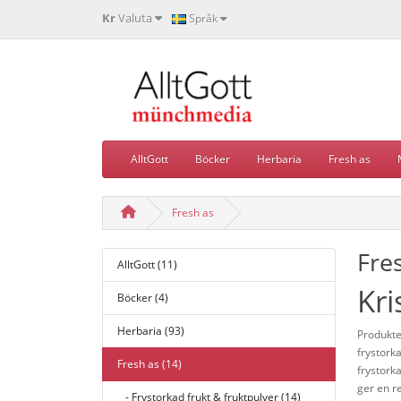
Kr
Valuta
Språk
AlltGott
Böcker
Herbaria
Fresh as
Fresh as
Fre
AlltGott (11)
Kri
Böcker (4)
Herbaria (93)
Produkte
frystorka
Fresh as (14)
frystork
ger en re
- Frystorkad frukt & fruktpulver (14)