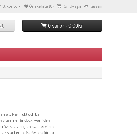
itt konto
Önskelista (0)
Kundvagn
Kassan
0 varor - 0,00Kr
 smak. När frukt och bär
ch vitaminer är dock kvar i den
råvara av högsta kvalitet vilket
 slut i ett nafs. Perfekt för att