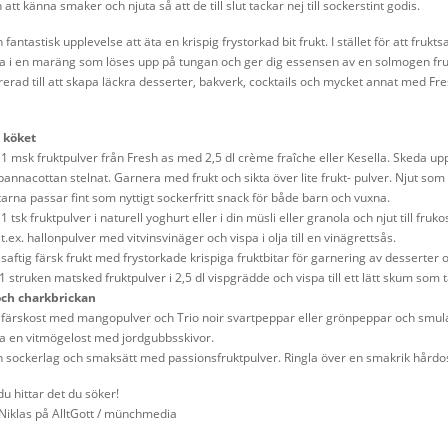
 att känna smaker och njuta så att de till slut tackar nej till sockerstint godis.
 fantastisk upplevelse att äta en krispig frystorkad bit frukt. I stället för att fruk
ita i en maräng som löses upp på tungan och ger dig essensen av en solmogen fr
irerad till att skapa läckra desserter, bakverk, cocktails och mycket annat med Fr
 köket
1 msk fruktpulver från Fresh as med 2,5 dl crème fraîche eller Kesella. Skeda upp i 
pannacottan stelnat. Garnera med frukt och sikta över lite frukt- pulver. Njut som
tarna passar fint som nyttigt sockerfritt snack för både barn och vuxna.
1 tsk fruktpulver i naturell yoghurt eller i din müsli eller granola och njut till frukos
t.ex. hallonpulver med vitvinsvinäger och vispa i olja till en vinägrettsås.
saftig färsk frukt med frystorkade krispiga fruktbitar för garnering av desserter 
t 1 struken matsked fruktpulver i 2,5 dl vispgrädde och vispa till ett lätt skum som t
och charkbrickan
 färskost med mangopulver och Trio noir svartpeppar eller grönpeppar och smul
a en vitmögelost med jordgubbsskivor.
n sockerlag och smaksätt med passionsfruktpulver. Ringla över en smakrik hårdo
u hittar det du söker!
 Niklas på AlltGott / münchmedia