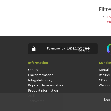
Filtr
Fry
fru
Information
Kundse
Om oss
Kontakt
Fraktinformation
Returer
Integritetspolicy
GDPR
Köp- och leveransvillkor
Webbpla
Produktinformation
Affiliate
Den
Tastycards