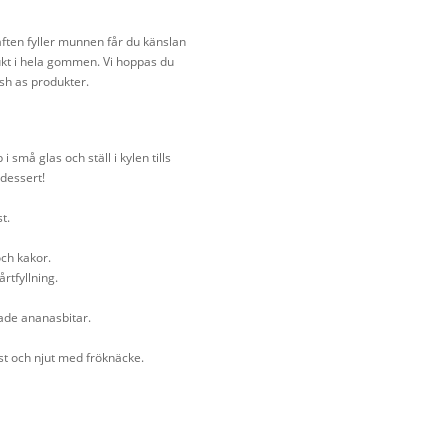
tsaften fyller munnen får du känslan
ukt i hela gommen. Vi hoppas du
esh as produkter.
små glas och ställ i kylen tills
 dessert!
t.
och kakor.
årtfyllning.
ade ananasbitar.
st och njut med fröknäcke.