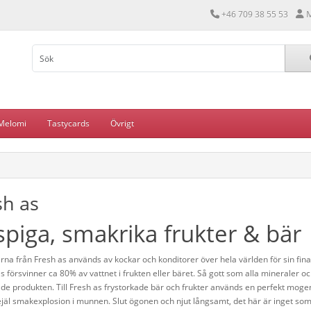
M
+46 709 38 55 53
Melomi
Tastycards
Övrigt
sh as
spiga, smakrika frukter & bär
rna från Fresh as används av kockar och konditorer över hela världen för sin fina
s försvinner ca 80% av vattnet i frukten eller bäret. Så gott som alla mineraler o
ade produkten. Till Fresh as frystorkade bär och frukter används en perfekt mogen 
jäl smakexplosion i munnen. Slut ögonen och njut långsamt, det här är inget som tar