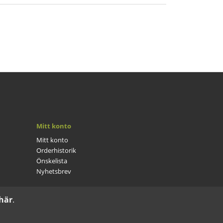
Mitt konto
Mitt konto
Orderhistorik
Önskelista
Nyhetsbrev
 här
.