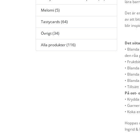
lära barn
Melomi (5)
Det är en
av att b
Tastycards (64)
blir insp
Övrigt (34)
Det söta
Alla produkter (116)
• Blanda 
den råa 
• Fruktbi
• Blanda 
• Blanda 
• Blanda 
• Tillsät
På ost- 
• Krydda
• Garner
• Koka e
Hoppas d
Ingrid &