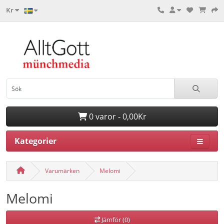
Kr
0 varor - 0,00Kr
Kategorier
Varumärken
Melomi
Melomi
Jämför (0)