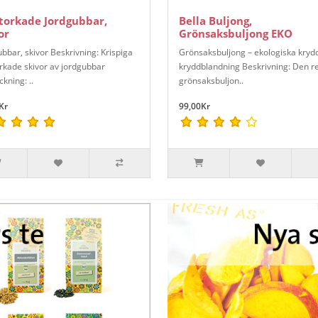
torkade Jordgubbar,
Bella Buljong,
or
Grönsaksbuljong EKO
bbar, skivor Beskrivning: Krispiga
Grönsaksbuljong – ekologiska kryd
orkade skivor av jordgubbar
kryddblandning Beskrivning: Den r
kning: ..
grönsaksbuljon..
Kr
99,00Kr