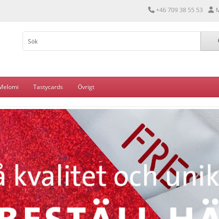
M
+46 709 38 55 53
Melomi
Tastycards
Övrigt