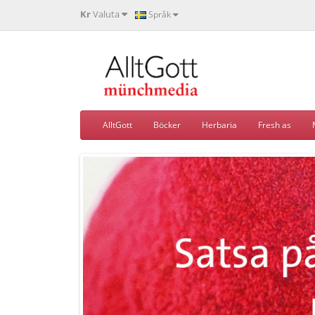
Kr
Valuta
Språk
AlltGott
Böcker
Herbaria
Fresh as