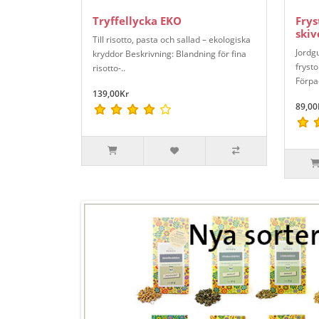
Tryffellycka EKO
Frys
skiv
Till risotto, pasta och sallad – ekologiska
Jordgu
kryddor Beskrivning: Blandning för fina
fryst
risotto-..
Förpac
139,00Kr
89,00