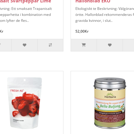
salt Svartpeppar Lime
Hallonblad EKO
ivning: Ett smaksatt Trapanisalt
Ekologiskt te Beskrivning: Välgöra
epparhetta i kombination med
örtte. Hallonblad rekommenderas 
om lyfter de fles..
gravida kvinnor, i slut..
Kr
52,00Kr