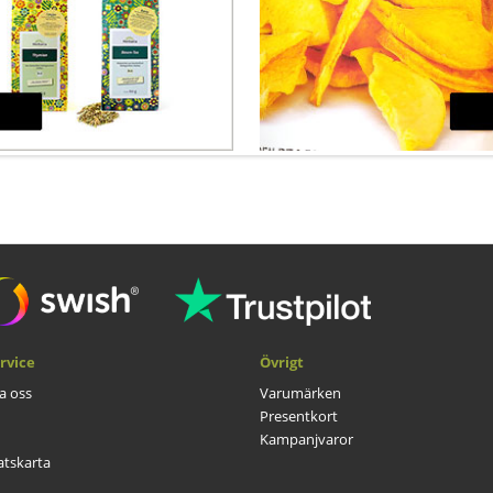
rvice
Övrigt
a oss
Varumärken
Presentkort
Kampanjvaror
tskarta