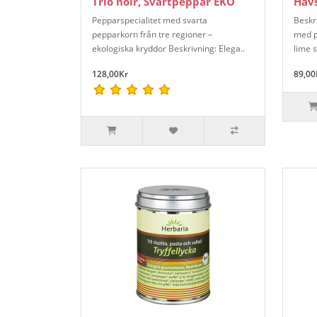
Trio noir, Svartpeppar EKO
Havs
Pepparspecialitet med svarta
Beskr
pepparkorn från tre regioner –
med p
ekologiska kryddor Beskrivning: Elega..
lime s
128,00Kr
89,00